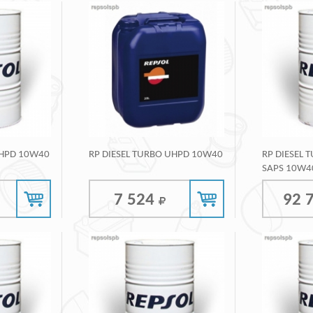
UHPD 10W40
RP DIESEL TURBO UHPD 10W40
RP DIESEL 
SAPS 10W4
7 524
92 