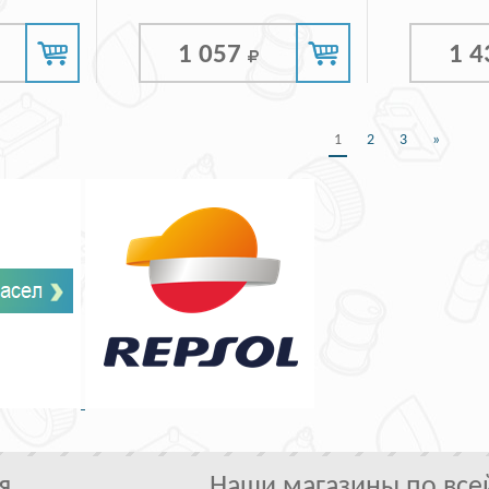
1 057
1 
1
2
3
»
я
Наши магазины по все