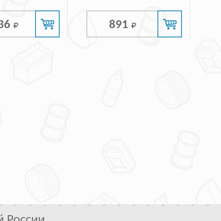
436
891
й России