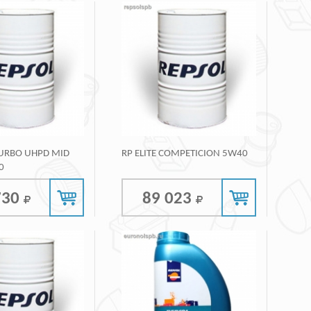
TURBO UHPD MID
RP ELITE COMPETICION 5W40
0
730
89 023