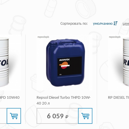
Сортировать по:
умолчанию
це
THPD 10W40
Repsol Diesel Turbo THPD 10W-
RP DIESEL 
40 20 л
6 059