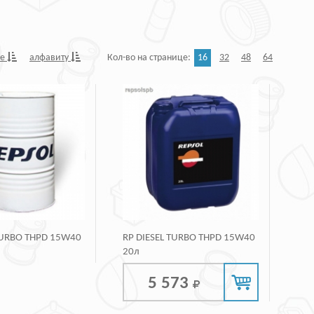
не
алфавиту
Кол-во на странице:
16
32
48
64
TURBO THPD 15W40
RP DIESEL TURBO THPD 15W40
20л
5 573