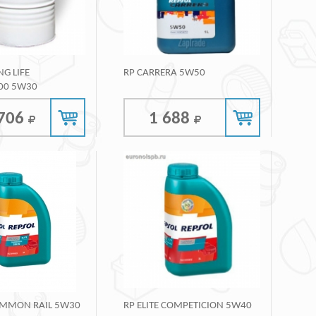
NG LIFE
RP CARRERA 5W50
00 5W30
 706
1 688
COMMON RAIL 5W30
RP ELITE COMPETICION 5W40