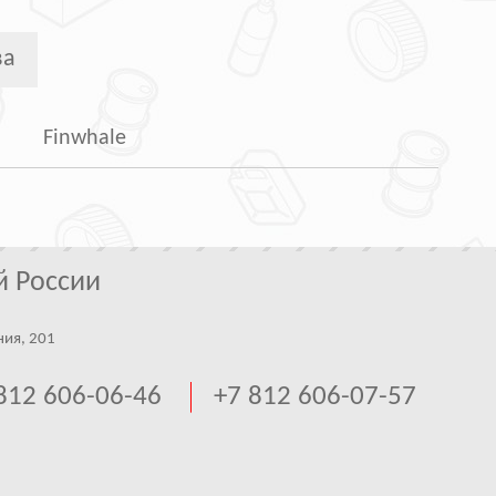
ва
Finwhale
й России
ния, 201
812 606-06-46
+7 812 606-07-57