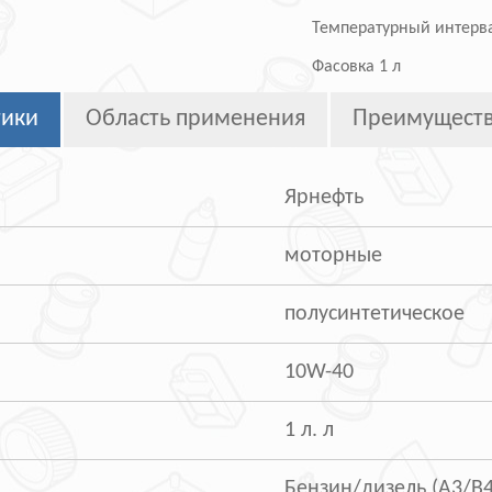
Температурный интерва
Фасовка 1 л
тики
Область применения
Преимущест
Ярнефть
моторные
полусинтетическое
10W-40
1 л. л
Бензин/дизель (A3/B4