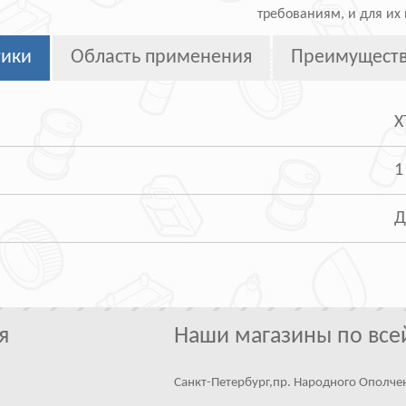
требованиям, и для их
тики
Область применения
Преимущест
Х
1
Д
я
Наши магазины по все
Санкт-Петербург,пр. Народного Ополче