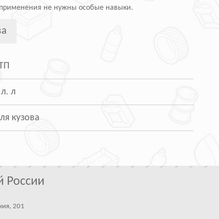
 применения не нужны особые навыки.
ва
ТП
 л. л
ля кузова
й России
ния, 201