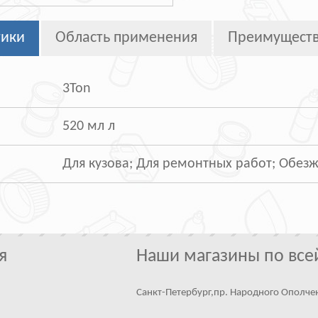
тики
Область применения
Преимущест
3Ton
520 мл л
Для кузова; Для ремонтных работ; Обез
я
Наши магазины по все
Санкт-Петербург,пр. Народного Ополче