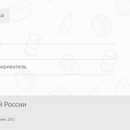
ва
жириватель
й России
ния, 201